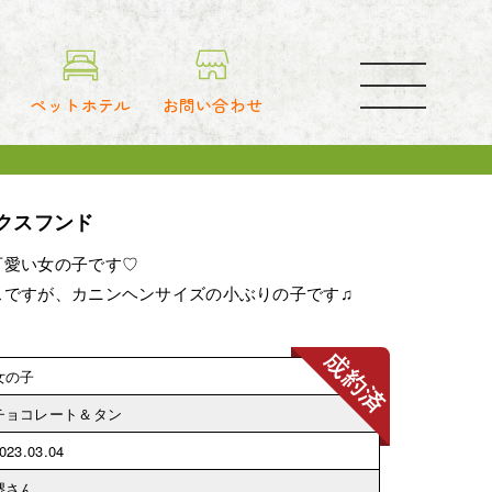
toggle
navigation
ペットホテル
お問い合わせ
クスフンド
可愛い女の子です♡
スですが、カニンヘンサイズの小ぶりの子です♫
女の子
チョコレート＆タン
023.03.04
堺さん