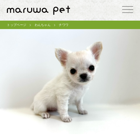
toggle
naviga
トップページ
わんちゃん
チワワ