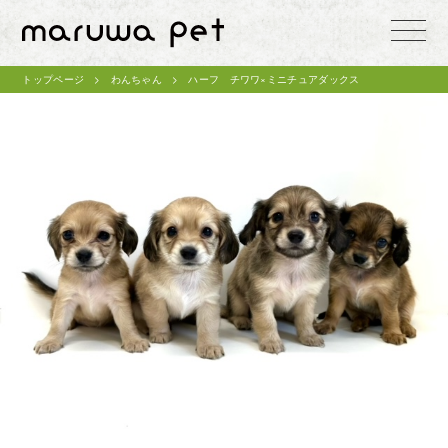
toggle
naviga
トップページ
わんちゃん
ハーフ チワワ×ミニチュアダックス