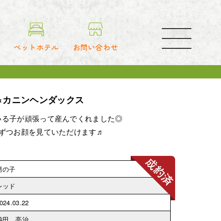
toggle
navigation
ペットホテル
お問い合わせ
×カニンヘンダックス
いる子が頑張って産んでくれました◎
しずつお顔を見ていただけます♬
男の子
レッド
024.03.22
脇田 亮治