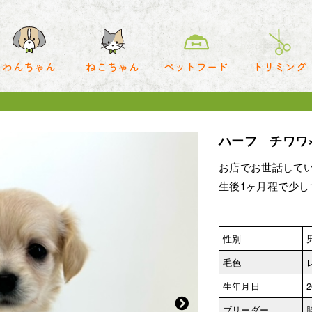
わんちゃん
ねこちゃん
ペットフード
トリミング
ハーフ チワワ
お店でお世話して
生後1ヶ月程で少
性別
毛色
生年月日
2
ブリーダー