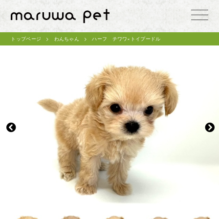
toggle
naviga
トップページ
わんちゃん
ハーフ チワワ×トイプードル