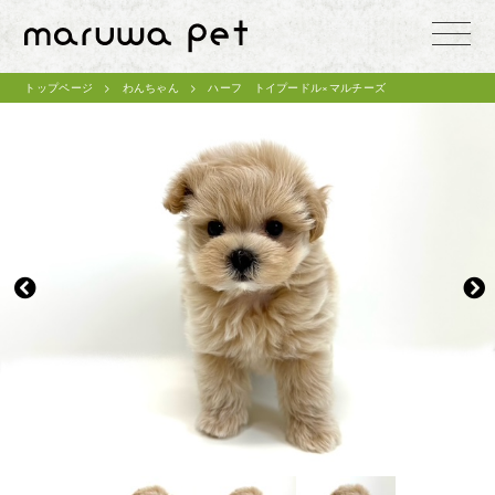
toggle
naviga
トップページ
わんちゃん
ハーフ トイプードル×マルチーズ