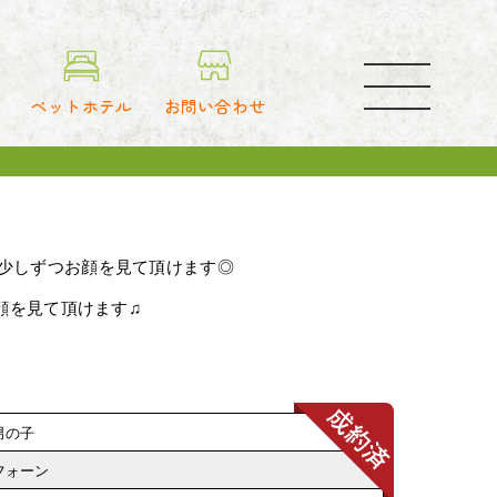
toggle
navigation
ペットホテル
お問い合わせ
ら少しずつお顔を見て頂けます◎
お顔を見て頂けます♫
男の子
フォーン