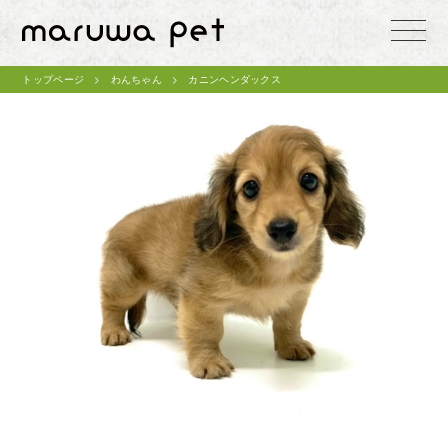
toggle
naviga
トップページ
わんちゃん
カニンヘンダックス