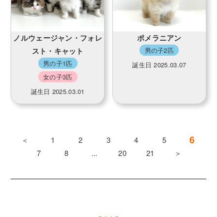
ノルウェージャン・フォレ
ポメラニアン
スト・キャット
男の子2匹
男の子1匹
誕生日 2025.03.07
女の子3匹
誕生日 2025.03.01
6
＜
1
2
3
4
5
7
8
...
20
21
＞