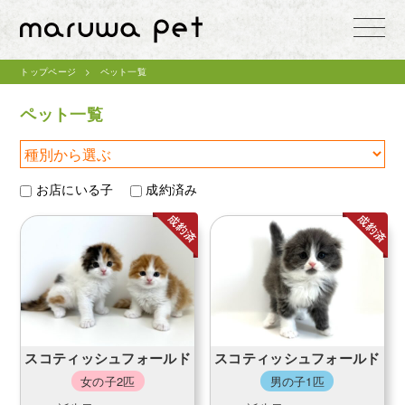
toggle
naviga
トップページ
ペット一覧
ペット一覧
お店にいる子
成約済み
スコティッシュフォールド
スコティッシュフォールド
女の子2匹
男の子1匹