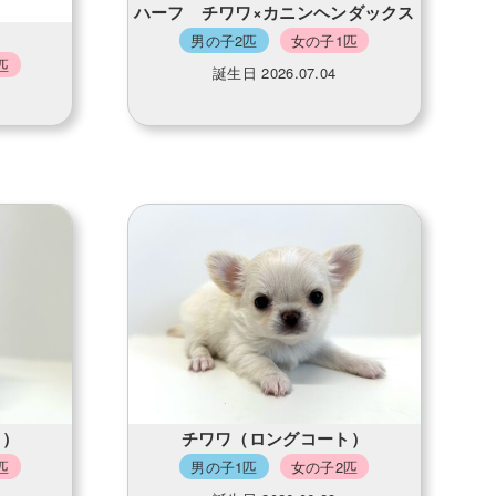
ハーフ チワワ×カニンヘンダックス
男の子2匹
女の子1匹
匹
誕生日 2026.07.04
ト）
チワワ（ロングコート）
匹
男の子1匹
女の子2匹